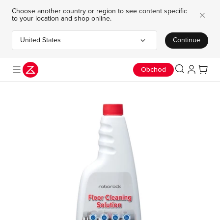
Choose another country or region to see content specific
to your location and shop online.
United States
Continue
Choose your country or region
Koupit Nyní
Časově omezená nabídka: Ušetřete až 8 000 Kč.
Obchod