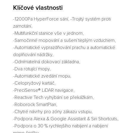
Klíčové vlastnosti
-12000Pa HyperForce sání, -Trojitý systém proti
zamotání,
-Multifunkční stanice vše v jednom,
-Samočinné mopování a sušení teplým vzduchem,
-Automatické vyprazdňování prachu a automatické
doplňování nádržky,
-Odnímatelná dokovací základna,
-Dva rotující mopy,
-Automatické zvedání mopu,
-Celopryžový kartáč,
-PreciSense® LiDAR navigace,
-Reactive Tech vyhýbání se překážkám,
-Roborock SmartPlan,
-Chytré návrhy pro zóny zákazu vstupu,
-Podpora Alexa & Google Assistant & Siri Shortcuts,
-Podpora o 30 % rychlejšího nabíjení a nabíjení
mimo špičku,