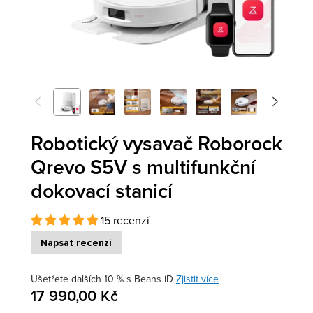
<
>
Předchozí
Další
Robotický vysavač Roborock
Qrevo S5V s multifunkční
dokovací stanicí
15 recenzí
Napsat recenzi
Ušetřete dalších 10 % s Beans iD
Zjistit více
17 990,00 Kč